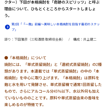
クター）下田が本格焼酎を「奇跡のスピリッツ」と呼ぶ
理由について、ひもとくところからスタートしましょ
う。
第2回「『一麹』前編～美味しい本格焼酎を目指す最初のステッ
プ」
語り：下田雅彦（三和酒類 取締役会長） / 構成：井上健二
●「本格焼酎」について
焼酎には、「単式蒸留焼酎」と「連続式蒸留焼酎」の2種
類があります。本連載では「単式蒸留焼酎」の中の「本
格焼酎」を中心に取り上げます。「本格焼酎」は原料を
麹と水を用いて発酵させ、単式蒸留機で通常1回蒸留した
もので、さらにアルコール分45％以下、水以外何も加え
ていないもののことです。原料や単式蒸留由来の香味を
楽しめるのが特徴です。