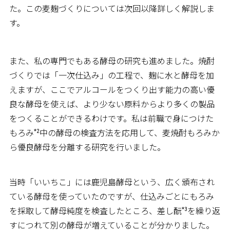
た。この麦麹づくりについては次回以降詳しく解説しま
す。
また、私の専門でもある酵母の研究も進めました。焼酎
づくりでは「一次仕込み」の工程で、麹に水と酵母を加
えますが、ここでアルコールをつくり出す能力の高い優
良な酵母を使えば、より少ない原料からより多くの製品
をつくることができるわけです。私は前職で身につけた
*2
もろみ
中の酵母の検査方法を応用して、麦焼酎もろみか
ら優良酵母を分離する研究を行いました。
当時「いいちこ」には鹿児島酵母という、広く頒布され
ている酵母を使っていたのですが、仕込みごとにもろみ
*3
を採取して酵母純度を検査したところ、差し酛
を繰り返
すにつれて別の酵母が増えていることが分かりました。