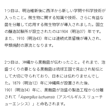
1つ目は、明治維新後に西洋から新しい学問や科学技術が
入ったこと。微生物に関する知識や技術、さらに有益な
菌を分離して応用する微生物学が導入されました。国立
の醸造試験所が設立されたのは1904（明治37）年です。
また、1910（明治43）年には連続式蒸留機が導入され、
甲類焼酎の源流となります。
2つ目は、沖縄から黒麹菌が伝わったこと。それまで、泡
盛づくりの要となる黒麹菌は琉球王国で見出され秘伝と
して大切に守られており、日本には伝わりませんでし
た。1879（明治12）年に沖縄県が設置された後、
1901（明治34）年に、黒麹菌が泡盛の製造工程から分離
されて「
Aspergillus luchuensis
（アスペルギルス リューチ
ューエンシス）」と命名されます。