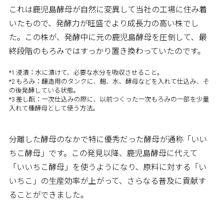
これは鹿児島酵母が自然に変異して当社の工場に住み着
いたもので、発酵力が旺盛でより成長力の高い株でし
た。この株が、発酵中に元の鹿児島酵母を圧倒して、最
終段階のもろみではすっかり置き換わっていたのです。
*1 浸漬：水に漬けて、必要な水分を吸収させること。
*2 もろみ：醸造用のタンクに、麹、水、酵母などを入れて仕込み、そ
の後発酵している状態。
*3 差し酛：一次仕込みの際に、以前つくった一次もろみの一部を少量
入れて種酵母として使う方法。
分離した酵母のなかで特に優秀だった酵母が通称「いい
ちこ酵母」です。この発見以降、鹿児島酵母に代えて
「いいちこ酵母」を使うようになり、原料に対する「い
いちこ」の生産効率が上がって、さらなる普及に貢献す
ることができました。