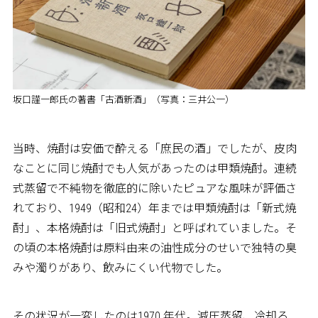
坂口謹一郎氏の著書「古酒新酒」（写真：三井公一）
当時、焼酎は安価で酔える「庶民の酒」でしたが、皮肉
なことに同じ焼酎でも人気があったのは甲類焼酎。連続
式蒸留で不純物を徹底的に除いたピュアな風味が評価さ
れており、1949（昭和24）年までは甲類焼酎は「新式焼
酎」、本格焼酎は「旧式焼酎」と呼ばれていました。そ
の頃の本格焼酎は原料由来の油性成分のせいで独特の臭
みや濁りがあり、飲みにくい代物でした。
その状況が一変したのは1970 年代。減圧蒸留、冷却ろ