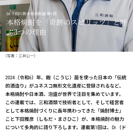
三和酒類の酒造り
Dr.下田の新本格焼酎論 第1回
about CCRN
本格焼酎を「奇跡のスピリッツ」と呼
麹プロジェクト
ぶ3つの理由
（写真：三井公一）
2024（令和6）年、麹（こうじ）菌を使った日本の「伝統
的酒造り」がユネスコ無形文化遺産に登録されるなど、
本格焼酎や日本酒、泡盛が世界で注目を集めています。
この連載では、三和酒類で技術者として、そして経営者
として本格焼酎づくりに長年携わってきた「焼酎博士」
こと下田雅彦（しもだ・まさひこ）が、本格焼酎の魅力
について多角的に語り下ろします。連載第1回は、Dr.（ド