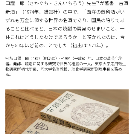
*4
口謹一郎（さかぐち・きんいちろう）先生
が著書「古酒
新酒」（1974年、講談社）の中で、「西洋の蒸留酒がい
ずれも万金に値する世界の名酒であり、国民の誇りであ
ることと比べると、日本の焼酎の肩身のせまいこと、一
体これはどうしたわけであろうか」と嘆かれたのは、今
から50年ほど前のことでした（初出は1971年）。
*4 坂口謹一郎：1897（明治30）～1994（平成6）年。日本の農芸化学
者。発酵、醸造に関する研究で世界的権威の一人。東京大学応用微生
物研究所初代所長、同大学名誉教授、理化学研究所副理事長を務め
る。