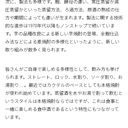
次に、製法も多様です。麹、酵母の違い、常圧蒸留か減
圧蒸留かといった蒸留方法、ろ過方法、原酒の熟成の仕
方や期間によっても違いが生まれます。製法に関する技術
的な進歩は1970年代以降もノンストップで続いていま
す。芋の品種改良による新しい芋焼酎の登場、全麹仕込
み法などによる麦焼酎の多様化といったように、新しい
取り組みが数多く見られます。
皆さんがご自身で楽しめる多様性として、飲み方も挙げ
られます。ストレート、ロック、水割り、ソーダ割り、お
湯割り……。最近ではカクテルのベースとしても本格焼酎
が使われ始めています。蒸留酒を水やお湯で割って飲むと
いうスタイルは本格焼酎ならではですが、これは食事と
一緒に楽しめる食中酒であるという特性にもつながって
います。