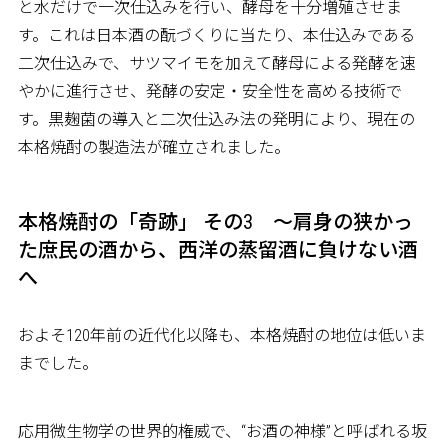
と水だけで一次仕込みを行い、酵母を十分増殖させま
す。これは日本酒の酛づくりに当たり、本仕込みである
二次仕込みで、サツマイモを加えて酵母による発酵を速
やかに進行させ、発酵の安定・安全性を高める技術で
す。黒麹菌の導入と二次仕込み法の発明により、現在の
本格焼酎の製造法が確立されました。
本格焼酎の「奇跡」 その3 ～肩身の狭かっ
た庶民の酒から、西洋の蒸留酒に負けない酒
へ
およそ120年前の近代化以降も、本格焼酎の地位は低いま
までした。
応用微生物学の世界的権威で、“お酒の神様”と呼ばれる坂