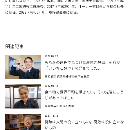
に従事しながら、1998（平成10）年に大阪大学工学博士号取得。1999（平成
11）年に取締役に就任後、2017（平成29）年、オーナー家以外から初の社長
に就任。2023（令和5）年、取締役会長に就任。
関連記事
2022.02.22
もろみの過程で見つけた蔵付き酵母。それが
「いいちこ酵母」の発見でした。
三和酒類 代表取締役社長 下田雅彦
2022.06.15
食べ物で世界平和を導きたい。その先端にこう
じがあってほしい
糀屋本店社長 浅利妙峰
2021.11.12
発酵は人間の役に立つもの。腐敗は役に立たな
いもの