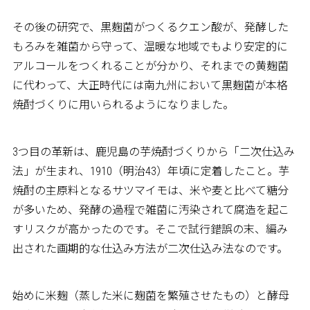
その後の研究で、黒麹菌がつくるクエン酸が、発酵した
もろみを雑菌から守って、温暖な地域でもより安定的に
アルコールをつくれることが分かり、それまでの黄麹菌
に代わって、大正時代には南九州において黒麹菌が本格
焼酎づくりに用いられるようになりました。
3つ目の革新は、鹿児島の芋焼酎づくりから「二次仕込み
法」が生まれ、1910（明治43）年頃に定着したこと。芋
焼酎の主原料となるサツマイモは、米や麦と比べて糖分
が多いため、発酵の過程で雑菌に汚染されて腐造を起こ
すリスクが高かったのです。そこで試行錯誤の末、編み
出された画期的な仕込み方法が二次仕込み法なのです。
始めに米麹（蒸した米に麹菌を繁殖させたもの）と酵母