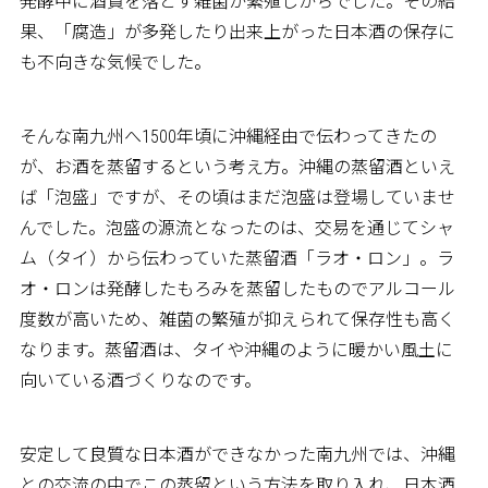
発酵中に酒質を落とす雑菌が繁殖しがちでした。その結
果、「腐造」が多発したり出来上がった日本酒の保存に
も不向きな気候でした。
そんな南九州へ1500年頃に沖縄経由で伝わってきたの
が、お酒を蒸留するという考え方。沖縄の蒸留酒といえ
ば「泡盛」ですが、その頃はまだ泡盛は登場していませ
んでした。泡盛の源流となったのは、交易を通じてシャ
ム（タイ）から伝わっていた蒸留酒「ラオ・ロン」。ラ
オ・ロンは発酵したもろみを蒸留したものでアルコール
度数が高いため、雑菌の繁殖が抑えられて保存性も高く
なります。蒸留酒は、タイや沖縄のように暖かい風土に
向いている酒づくりなのです。
安定して良質な日本酒ができなかった南九州では、沖縄
との交流の中でこの蒸留という方法を取り入れ、日本酒