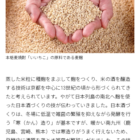
本格麦焼酎「いいちこ」の原料である麦麹
蒸した米粒に種麹をまぶして麹をつくり、米の酒を醸造
する技術は京都を中心に13世紀の頃から形づくられてき
たと考えられています。やがて日本列島の南北へ麹を使
った日本酒づくりの技が伝わっていきました。日本酒づ
くりは、冬場に低温で雑菌の繁殖を抑えながら発酵を行
う「寒（かん）造り」が基本ですが、暖かい南九州（鹿
児島、宮崎、熊本）では寒造りがうまく行えないため、