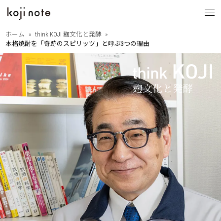
ホーム
think KOJI 麹文化と発酵
本格焼酎を「奇跡のスピリッツ」と呼ぶ3つの理由
koji note
とは
from OITA
・大分の歩きたくなる道
大分を巡る
・相原正明フォトエッセイ
with PEOPLE
・大分ゆかりのあの人
縁ある人たち
・大分に暮らすということ
・Dr.下田の新本格焼酎論
think KOJI
・もっと語ろう麹と発酵
麹文化と発酵
・はじめての発酵食レシピ
・麹と発酵の基礎講座
by SANWA SHURUI