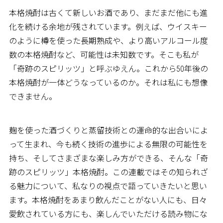
本格焼酎は古くて新しいお酒であり、まだまだ他にも進
化を続ける余地が残されています。例えば、ウイスキー
のように樽を使った長期熟成や、より高いアルコール度
数の本格焼酎など、可能性は未知数です。そこも私が
「奇跡のスピリッツ」と呼ぶゆえん。これから50年後の
本格焼酎が一体どうなっているのか。それは私にも想像
できません。
麹を使った酒づくりと蒸留技術との運命的な出合いによ
って生まれ、今も続く技術の進歩による無限の可能性を
持ち、そしてさまざまな楽しみ方ができる、そんな「奇
跡のスピリッツ」本格焼酎。この連載ではその知られざ
る魅力について、私なりの視点で語っていきたいと思い
ます。本格焼酎をあまり飲んだことがない人にも、日々
愛飲されている方にも、楽しんでいただける読み物にな