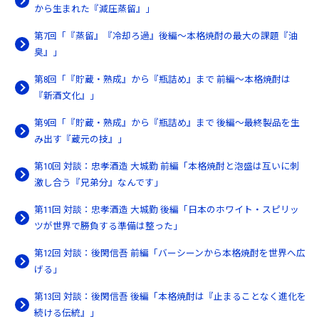
から生まれた『減圧蒸留』」
第7回「『蒸留』『冷却ろ過』後編〜本格焼酎の最大の課題『油
臭』」
第8回「『貯蔵・熟成』から『瓶詰め』まで 前編～本格焼酎は
『新酒文化』」
第9回「『貯蔵・熟成』から『瓶詰め』まで 後編～最終製品を生
み出す『蔵元の技』」
第10回 対談：忠孝酒造 大城勤 前編「本格焼酎と泡盛は互いに刺
激し合う『兄弟分』なんです」
第11回 対談：忠孝酒造 大城勤 後編「日本のホワイト・スピリッ
ツが世界で勝負する準備は整った」
第12回 対談：後閑信吾 前編「バーシーンから本格焼酎を世界へ広
げる」
第13回 対談：後閑信吾 後編「本格焼酎は『止まることなく進化を
続ける伝統』」