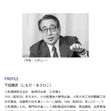
（写真：三井公一）
PROFILE
下田雅彦（しもだ・まさひこ）
三和酒類株式会社 取締役会長 工学博士
1955（昭和30）年生まれ、大分県豊後大野市出身。大阪大学工学部醗酵工学
科卒業後、兵庫県の日本酒メーカーに勤務。1984（昭和59）年にUターンで
三和酒類に入社。専門技術者として焼酎製造技術開発、商品開発、品質管理