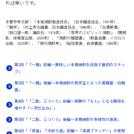
れば幸いです。
主要参考文献：「本格焼酎製造技術」（日本醸造協会、1991年）、
「麴学」（村上秀也編著、日本醸造協会、1986年）、「古酒新酒」
（坂口謹一郎、講談社、1974年）、「世界のスピリッツ 焼酎」（関根
彰、技報堂出版、2005年）、「焼酎の履歴書」（鮫島吉廣、イカロス
出版、2020年）、「現代焼酎考」（稲垣真美、岩波書店、1985年）
第2回「『一麹』前編～美味しい本格焼酎を目指す最初のステッ
プ」
第3回「『一麹』後編～本格焼酎の救世主となった黒麹菌・白麹
菌」
第4回「『二酛、三つくり』前編～発酵の『もと』となる酵母を
増やす『一次仕込み』」
第5回「『二酛、三つくり』後編～本格焼酎の多様性の源泉」
第6回「『蒸留』『冷却ろ過』前編～『清酒ブランデー』の発想