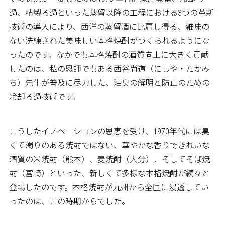
過、精製ろ過といった蒸留以降の工程における3つの革新
技術の導入により、西洋の蒸留酒に比肩し得る、雑味の
ない洗練された美味しい本格焼酎がつくられるようにな
ったのです。なかでも本格焼酎の酒質向上に大きく貢献
したのは、私の恩師でもある西谷尚道（にしや・たかみ
ち）先生が普及に尽力した、油臭の解明と防止のための
冷却ろ過技術です。
こうしたイノベーションの恩恵を受け、1970年代には臭
くて濁りのある焼酎ではない、華やかな香りできれいな
酒質の米焼酎（熊本）、麦焼酎（大分）、そしてそば焼
酎（宮崎）といった、新しくて多様な本格焼酎が続々と
登場したのです。本格焼酎が九州から全国に浸透してい
ったのは、この時期からでした。