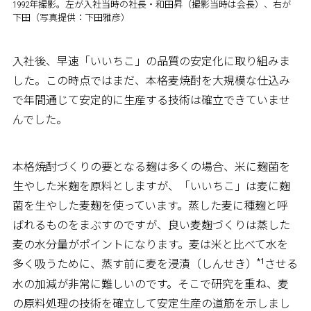
1992年撮影。左が入社当時の社長・和田昇（撮影当時は会長）、右が
下田（写真提供：下田雅彦）
入社後、早速「いいちこ」の品質の安定化に取り組みま
した。この時点ではまだ、本格麦焼酎を大規模な仕込み
で年間通じて安定的に生産する技術は確立できていませ
んでした。
本格焼酎づくりの要となる麹は多くの場合、米に麹菌を
生やした米麹を原料としますが、「いいちこ」は麦に麹
菌を生やした麦麹を使っています。蒸した麦に種麹と呼
ばれるものをまぶすのですが、良い麦麹づくりは蒸した
麦の水分量がポイントになります。麦は米と比べて水を
*1
多く吸うために、蒸す前に麦を浸漬（しんせき）
させる
水の加減が非常に難しいのです。そこで研究を重ね、麦
の原料処理の技術を確立して安定生産の道筋を示しまし