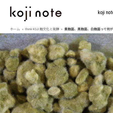
koji not
ホーム
think KOJI 麹文化と発酵
黄麹菌、黒麹菌、白麹菌って何