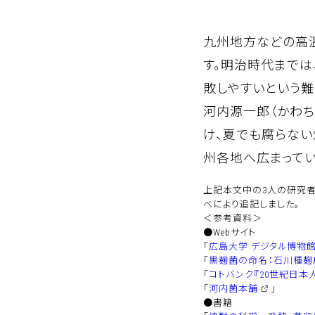
九州地方などの高
す。明治時代まで
敗しやすいという難
河内源一郎（かわち
け、夏でも腐らな
州各地へ広まってい
上記本文中の3人の研究者（
べにより追記しました。
＜参考資料＞
●Webサイト
「
広島大学 デジタル博物
「
黒麹菌の命名：石川種麹
「
コトバンク『20世紀日本
「
河内菌本舗
」
●書籍