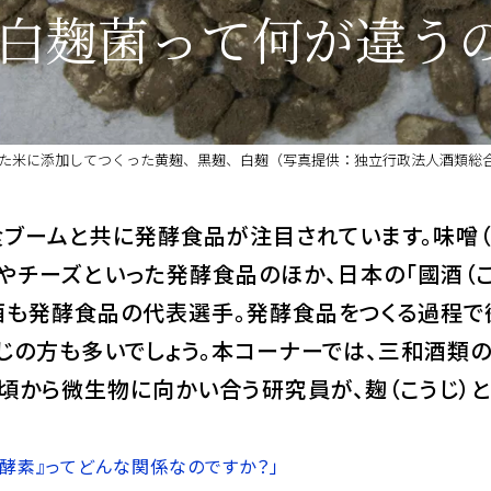
白麹菌って何が違う
た米に添加してつくった黄麹、黒麹、白麹（写真提供：独立行政法人酒類総
ブームと共に発酵食品が注目されています。味噌（
トやチーズといった発酵食品のほか、日本の「國酒（こ
酒も発酵食品の代表選手。発酵食品をつくる過程で
じの方も多いでしょう。本コーナーでは、三和酒類の
頃から微生物に向かい合う研究員が、麹（こうじ）
『酵素』ってどんな関係なのですか？」