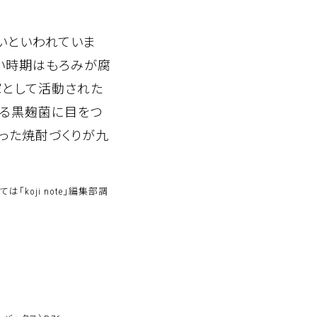
いといわれていま
い時期はもろみが腐
家として活動された
いる黒麹菌に目をつ
った焼酎づくりが九
oji note」編集部調