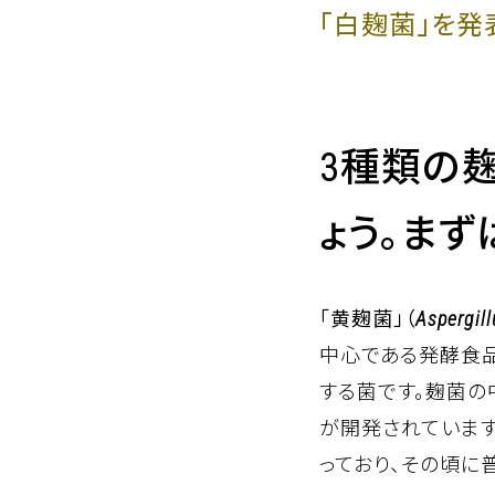
「白麹菌」を発
3種類の
ょう。まず
「黄麹菌」（
Aspergill
中心である発酵食
する菌です。麹菌
が開発されています
っており、その頃に