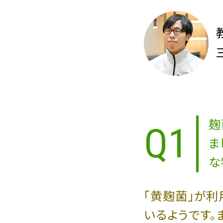
麹
Q1
ま
な
「黄麹菌」が
いるようです。