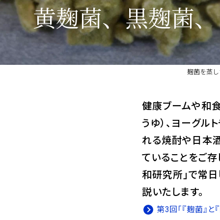
黄麹菌、黒麹菌、
麹菌を蒸し
健康ブームや和食
うゆ）、ヨーグル
れる焼酎や日本
ていることをご存
和研究所」で常日
説いたします。
第3回「『麹菌』と