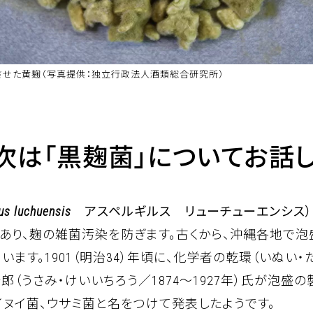
させた黄麹（写真提供：独立行政法人酒類総合研究所）
次は「黒麹菌」についてお話し
us luchuensis
アスペルギルス リューチューエンシス）
あり、麹の雑菌汚染を防ぎます。古くから、沖縄各地で
ます。1901（明治34）年頃に、化学者の乾環（いぬい・たま
郎（うさみ・けいいちろう／1874～1927年）氏が泡盛
ヌイ菌、ウサミ菌と名をつけて発表したようです。