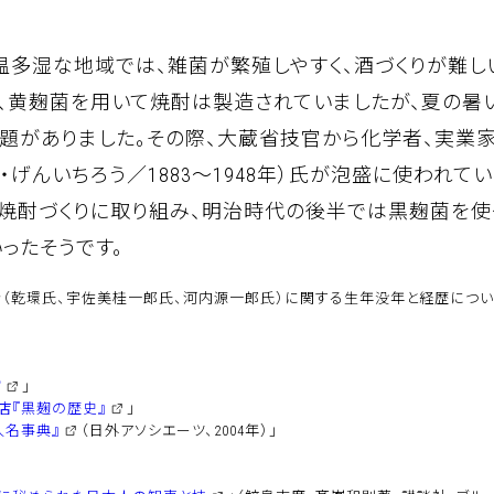
温多湿な地域では、雑菌が繁殖しやすく、酒づくりが難し
は、黄麹菌を用いて焼酎は製造されていましたが、夏の暑
題がありました。その際、大蔵省技官から化学者、実業
・げんいちろう／1883～1948年）氏が泡盛に使われて
い焼酎づくりに取り組み、明治時代の後半では黒麹菌を使
ったそうです。
乾環氏、宇佐美桂一郎氏、河内源一郎氏）に関する生年没年と経歴については「k
館
」
店『黒麹の歴史』
」
人名事典』
（日外アソシエーツ、2004年）」