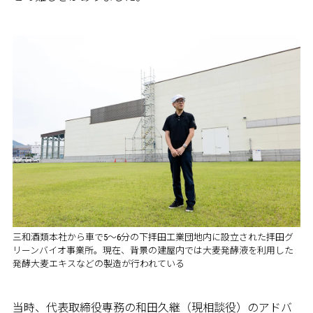
三和酒類本社から車で5～6分の下拝田工業団地内に設立された拝田グ
リーンバイオ事業所。現在、背景の建屋内では大麦発酵液を利用した
発酵大麦エキスなどの製造が行われている
当時、代表取締役専務の和田久継（現相談役）のアドバ