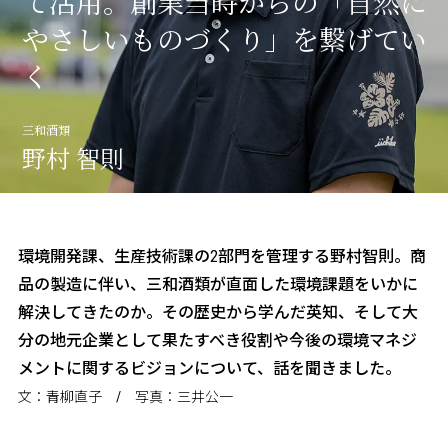
て活用。創業当時からの「自然に
三和酒類の酒造り
やさしいものづくり」を繋げてい
about CCRN
く
麹プロジェクト
三和酒類
野村 智則
環境開発課、生産技術課の2部門を管理する野村智則。商
品の製造に伴い、三和酒類が直面した環境課題をいかに
解決してきたのか。その歴史から学んだ英知、そして大
分の地元企業として果たすべき役割や今後の環境マネジ
メントに関するビジョンについて、話を聞きました。
文：青柳直子 / 写真：三井公一