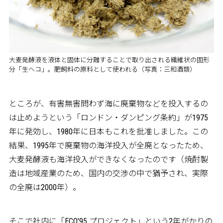
大麦発酵液を液体と固体に分離することで取り出される繊維状の固形
分「生ヘコ」。肥飼料の原料として使われる（写真：三和酒類）
ところが、有害無害問わず海に廃棄物などを投入するの
は止めようという「ロンドン・ダンピング条約」が1975
年に発効し、1980年に日本もこれを批准しました。この
結果、1995年で廃棄物の海洋投入が全廃となったため、
大麦発酵液も海洋投入ができなくなったのです（焼酎製
造は地域産業のため、国内の交渉の中で猶予され、実際
の全廃は2000年）。
そこで社内に「ECO'95 プロジェクト」という2年がかりの