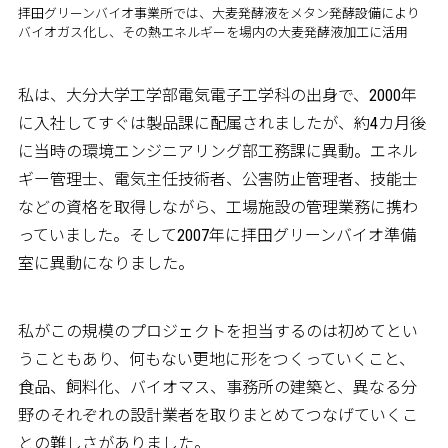
拝田グリーンバイオ事業所では、大麦発酵液をメタン発酵設備により
バイオガス化し、その熱エネルギーを場内の大麦発酵液加工に活用
私は、大分大学工学部電気電子工学科の出身で、2000年
に入社してすぐは製品課に配属されましたが、約4カ月後
に当時の環境エンジニアリング部工務課に異動。エネル
ギー管理士、電気主任技術者、公害防止管理者、技能士
などの資格を取得しながら、工場施設の管理業務に携わ
っていました。そして2007年に拝田グリーンバイオ準備
室に異動になりました。
私がこの規模のプロジェクトを担当するのは初めてとい
うこともあり、何もない更地に形をつくっていくこと、
食品、飼料化、バイオマス、事務所の建築と、異なる分
野のそれぞれの設計業者を取りまとめてつなげていくこ
との難しさがありました。