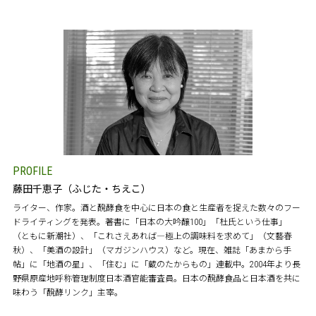
PROFILE
藤田千恵子（ふじた・ちえこ）
ライター、作家。酒と醗酵食を中心に日本の食と生産者を捉えた数々のフー
ドライティングを発表。著書に「日本の大吟醸100」「杜氏という仕事」
（ともに新潮社）、「これさえあれば―極上の調味料を求めて」（文藝春
秋）、「美酒の設計」（マガジンハウス）など。現在、雑誌「あまから手
帖」に「地酒の星」、「住む」に「蔵のたからもの」連載中。2004年より長
野県原産地呼称管理制度日本酒官能審査員。日本の醗酵食品と日本酒を共に
味わう「醗酵リンク」主宰。