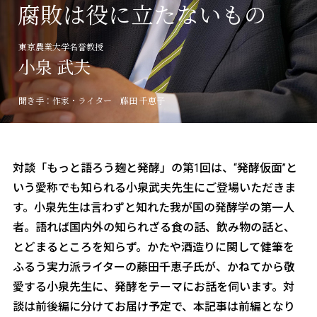
三和酒類の酒造り
腐敗は役に立たないもの
about CCRN
東京農業大学名誉教授
麹プロジェクト
小泉 武夫
聞き手：作家・ライター 藤田 千恵子
対談「もっと語ろう麹と発酵」の第1回は、“発酵仮面”と
いう愛称でも知られる小泉武夫先生にご登場いただきま
す。小泉先生は言わずと知れた我が国の発酵学の第一人
者。語れば国内外の知られざる食の話、飲み物の話と、
とどまるところを知らず。かたや酒造りに関して健筆を
ふるう実力派ライターの藤田千恵子氏が、かねてから敬
愛する小泉先生に、発酵をテーマにお話を伺います。対
談は前後編に分けてお届け予定で、本記事は前編となり