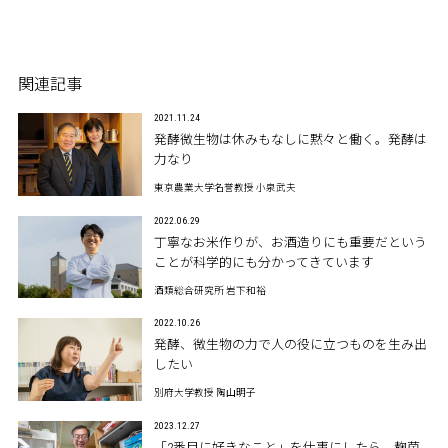
関連記事
2021.11.24
発酵微生物は休みもなしに黙々と働く。発酵は
力なり
東京農業大学名誉教授 小泉武夫
2022.06.29
丁寧なお米作りが、お酒造りにも重要だという
ことが科学的にも分かってきています
酒類総合研究所 岩下和裕
2022.10.26
発酵、微生物の力で人の役に立つものを生み出
したい
別府大学教授 陶山明子
2023.12.27
「2番目に好きなこと」を仕事にしたら、麹菌