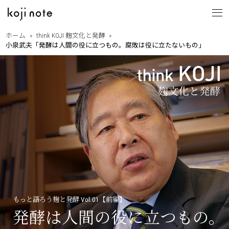
ホーム
think KOJI 麹文化と発酵
小泉武夫「発酵は人間の役に立つもの。腐敗は役に立たないもの」
koji note
とは
from OITA
・大分の歩きたくなる道
大分を巡る
・相原正明フォトエッセイ
with PEOPLE
・大分ゆかりのあの人
縁ある人たち
・大分に暮らすということ
・Dr.下田の新本格焼酎論
think KOJI
・もっと語ろう麹と発酵
麹文化と発酵
・はじめての発酵食レシピ
・麹と発酵の基礎講座
もっと語ろう麹と発酵 Vol.01【前編】
発酵は人間の役に立つもの。
by SANWA SHURUI