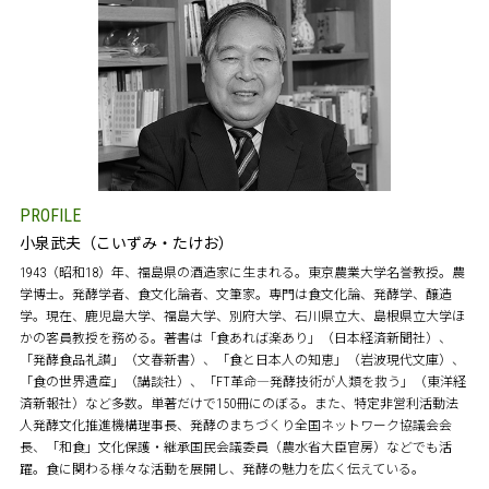
PROFILE
小泉武夫（こいずみ・たけお）
1943（昭和18）年、福島県の酒造家に生まれる。東京農業大学名誉教授。農
学博士。発酵学者、食文化論者、文筆家。専門は食文化論、発酵学、醸造
学。現在、鹿児島大学、福島大学、別府大学、石川県立大、島根県立大学ほ
かの客員教授を務める。著書は「食あれば楽あり」（日本経済新聞社）、
「発酵食品礼讃」（文春新書）、「食と日本人の知恵」（岩波現代文庫）、
「食の世界遺産」（講談社）、「FT革命―発酵技術が人類を救う」（東洋経
済新報社）など多数。単著だけで150冊にのぼる。また、特定非営利活動法
人発酵文化推進機構理事長、発酵のまちづくり全国ネットワーク協議会会
長、「和食」文化保護・継承国民会議委員（農水省大臣官房）などでも活
躍。食に関わる様々な活動を展開し、発酵の魅力を広く伝えている。