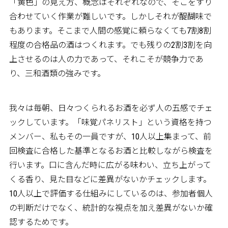
「黄色」の見え方、概念はそれぞれなので、そこをすり
合わせていく作業が難しいです。しかしそれが醍醐味で
もあります。そこまで人間の感覚に頼らなくても7割8割
程度の合格品の酒はつくれます。でも残りの2割3割を向
上させるのは人の力であって、それこそが競争力であ
り、三和酒類の強みです。
我々は毎朝、日々つくられるお酒を必ず人の五感でチェ
ックしています。「味覚パネリスト」という資格を持つ
メンバー、私もその一員ですが、10人以上集まって、前
回検査に合格した基準となるお酒と比較しながら検査を
行います。口に含んだ時に広がる味わい、立ち上がって
くる香り、見た目などに差異がないかチェックします。
10人以上で評価する仕組みにしているのは、参加者個人
の判断だけでなく、統計的な視点を加え差異がないか確
認するためです。