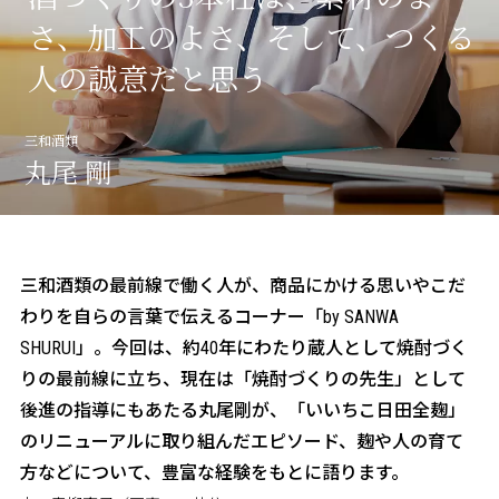
三和酒類の酒造り
さ、加工のよさ、
そして、つくる
人の誠意だと思う
about CCRN
麹プロジェクト
三和酒類
丸尾 剛
三和酒類の最前線で働く人が、商品にかける思いやこだ
わりを自らの言葉で伝えるコーナー「by SANWA
SHURUI」。今回は、約40年にわたり蔵人として焼酎づく
りの最前線に立ち、現在は「焼酎づくりの先生」として
後進の指導にもあたる丸尾剛が、「いいちこ日田全麹」
のリニューアルに取り組んだエピソード、麹や人の育て
方などについて、豊富な経験をもとに語ります。