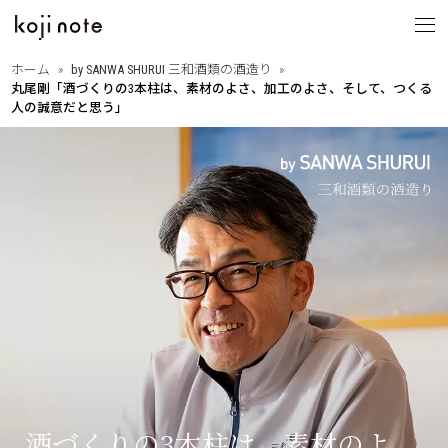
ホーム
by SANWA SHURUI 三和酒類の酒造り
丸尾剛「酒づくりの3本柱は、素材のよさ、加工のよさ、そして、つくる
koji note
人の誠意だと思う」
とは
from OITA
・大分の歩きたくなる道
大分を巡る
・相原正明フォトエッセイ
with PEOPLE
・大分ゆかりのあの人
縁ある人たち
・大分に暮らすということ
・Dr.下田の新本格焼酎論
think KOJI
・もっと語ろう麹と発酵
麹文化と発酵
・はじめての発酵食レシピ
・麹と発酵の基礎講座
酒づくりの3本柱は、素材のよ
by SANWA SHURUI