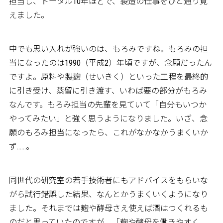
担当し、トータル10年ほどで、製造の仕事をひと通り覚
えました。
中でも思い入れが強いのは、もろみですね。もろみの担
当になったのは1990（平成2）年頃ですが、念願だったん
ですよ。原料や製麹（せいきく）といった工程を最終的
に引き受け、蒸留に引き渡す、いわば要の部分がもろみ
なんです。もろみ担当の先輩を見ていて「自分もいつか
やってみたい」と強く思うようになりました。いざ、念
願のもろみ担当になったら、これがなかなかうまくいか
ず……。
同世代の研究室の若手技術者にもアドバイスをもらいな
がら試行錯誤した結果、なんとかうまくいくようになり
ました。それまでは麹や酵母さえ使えば酒はつくれるも
のだと思っていたのですが、「麹や酵母を働きやすく