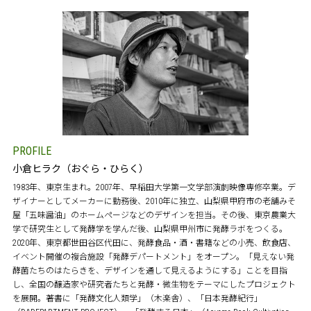
PROFILE
小倉ヒラク（おぐら・ひらく）
1983年、東京生まれ。2007年、早稲田大学第一文学部演劇映像専修卒業。デ
ザイナーとしてメーカーに勤務後、2010年に独立、山梨県甲府市の老舗みそ
屋「五味醤油」のホームページなどのデザインを担当。その後、東京農業大
学で研究生として発酵学を学んだ後、山梨県甲州市に発酵ラボをつくる。
2020年、東京都世田谷区代田に、発酵食品・酒・書籍などの小売、飲食店、
イベント開催の複合施設「発酵デパートメント」をオープン。「見えない発
酵菌たちのはたらきを、デザインを通して見えるようにする」ことを目指
し、全国の醸造家や研究者たちと発酵・微生物をテーマにしたプロジェクト
を展開。著書に「発酵文化人類学」（木楽舎）、「日本発酵紀行」