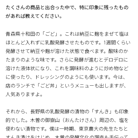
――たくさんの商品と出合った中で、特に印象に残ったもの
があれば教えてください。
青森県十和田の「ごど」。これは納豆に麹をまぜて塩は
ほとんど入れずに乳酸発酵させたものです。1週間くらい
発酵させて納豆や麹が溶けた状態で食べます。酸味のか
たまりのような味です。さらに発酵が進むとデロデロに
溶けた液体状になり、これを調味料のように炒め物など
に使ったり、ドレッシングのようにも使います。今は、
店のランチで「ごど丼」というメニューも出しますが、
人気ありますよ。
それから、長野県の乳酸発酵の漬物の「すんき」も印象
的でした。木曽の御嶽山（おんたけさん）周辺の、塩を
使わない漬物です。僕は一時期、東京農大の先生たちと
すんき漬けをはじめ、木曽の発酵文化の調査も手伝って