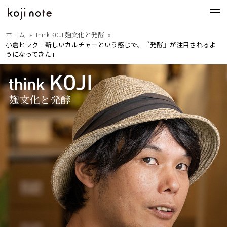
ホーム
think KOJI 麹文化と発酵
小倉ヒラク「新しいカルチャーという感じで、『発酵』が注目されるよ
koji note
うになってきた」
とは
from OITA
・大分の歩きたくなる道
大分を巡る
・相原正明フォトエッセイ
with PEOPLE
・大分ゆかりのあの人
縁ある人たち
・大分に暮らすということ
・Dr.下田の新本格焼酎論
think KOJI
・もっと語ろう麹と発酵
麹文化と発酵
・はじめての発酵食レシピ
・麹と発酵の基礎講座
by SANWA SHURUI