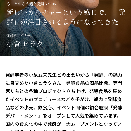
三和酒類の酒造り
もっと語ろう麹と発酵 Vol.06
新しいカルチャーという感じで、
「発
about CCRN
酵」が注目されるようになってきた
麹プロジェクト
発酵デザイナー
小倉 ヒラク
発酵学者の小泉武夫先生との出会いから「発酵」の魅力
に目覚めた小倉ヒラクさん。発酵食品の商品開発、専門
家たちとの各種プロジェクト立ち上げ、発酵食品を集め
たイベントのプロデュースなどを手がけ、都内に発酵食
品などの小売、飲食店、イベント開催の複合施設「発酵
デパートメント」をオープンして人気を集めています。
国内の食文化の中で発酵が一大ムーブメントとなってい