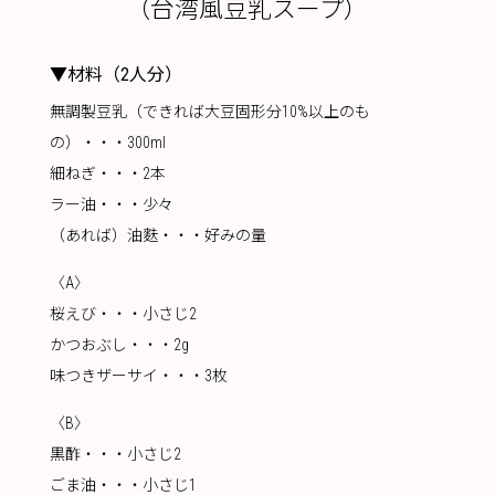
（台湾風豆乳スープ）
▼材料（2人分）
無調製豆乳
（できれば大豆固形分10%以上のも
の）・・・300ml
細ねぎ・・・2本
ラー油・・・少々
（あれば）油麩・・・好みの量
〈A〉
桜えび・・・小さじ2
かつおぶし・・・2g
味つきザーサイ・・・3枚
〈B〉
黒酢・・・小さじ2
ごま油・・・小さじ1