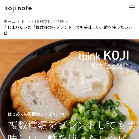
ホーム
think KOJI 麹文化と発酵
きじまりゅうた「複数種類をブレンドしても美味しい、酢を使ったレシ
koji note
ピ」
とは
from OITA
・大分の歩きたくなる道
大分を巡る
・相原正明フォトエッセイ
with PEOPLE
・大分ゆかりのあの人
縁ある人たち
・大分に暮らすということ
・Dr.下田の新本格焼酎論
think KOJI
・もっと語ろう麹と発酵
麹文化と発酵
・はじめての発酵食レシピ
はじめての発酵食レシピ Vol.19
・麹と発酵の基礎講座
複数種類をブレンドしても美
味しい、酢を使ったレシピ
by SANWA SHURUI