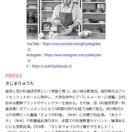
YouTube：
https://www.youtube.com/@kijimagohan
Instagram：
https://www.instagram.com/ryutakijima
X：
https://x.com/kijimaryuta
PROFILE
きじまりゅうた
祖母と母が料理研究家という家庭で育つ。幼い頃は肥満児。高校時代はアメ
リカンフットボールに熱中し、大学在学中にアパレルメーカーに就職。20代
前半は服飾ブランドのディレクターを務める。その後、母（料理研究家・杵
島直美）のアシスタントになり5年間の修行を経て28歳で独立。修行時代か
らの目標だった番組「きょうの料理」（NHK）に29歳で初出演。「あさイ
チ」（NHK）や旅番組出演のほか、全国での料理教室やイベント・講演会な
どにも多数出演。2016年、「きじまりゅうたの小腹がすきました！」