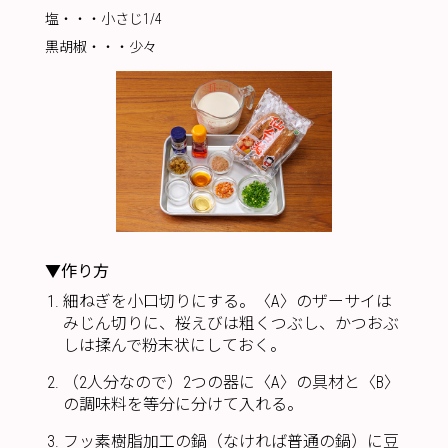
塩・・・小さじ1/4
黒胡椒・・・少々
▼作り方
細ねぎを小口切りにする。〈A〉のザーサイは
みじん切りに、桜えびは粗くつぶし、かつおぶ
しは揉んで粉末状にしておく。
（2人分なので）2つの器に〈A〉の具材と〈B〉
の調味料を等分に分けて入れる。
フッ素樹脂加工の鍋（なければ普通の鍋）に豆