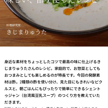
三和酒類の酒造り
about CCRN
麹プロジェクト
料理研究家
きじまりゅうた
身近な素材をちょっとしたコツで最高の味に仕上げるき
じまりゅうたさんのレシピ。家庭的で、お惣菜としても
おつまみとしても楽しめるのが特長です。今回の発酵素
材は酢。2種類の酢を使い分け、見た目にもきれいなピク
ルスと、朝ごはんにもぴったりで簡単にできるシェント
ゥジャン（台湾風豆乳スープ）のつくり方を教えていた
だきます。