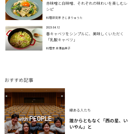
赤味噌と白味噌、それぞれの味わいを楽しむレ
シピ
料理研究家 きじまりゅうた
2023.04.12
春キャベツをシンプルに、美味しくいただく
「乳酸キャベツ」
料理家 井澤由美子
おすすめ記事
縁ある人たち
誰からともなく「西の星、い
いやん」と