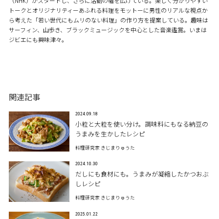
（NHK）がスタートし、さらに活動の幅を広げている。楽しく分かりやすい
トークとオリジナリティーあふれる料理をモットーに男性のリアルな視点か
ら考えた「若い世代にもムリのない料理」の作り方を提案している。趣味は
サーフィン、山歩き、ブラックミュージックを中心とした音楽鑑賞。いまは
ジビエにも興味津々。
関連記事
2024.09.18
小粒と大粒を使い分け。調味料にもなる納豆の
うまみを生かしたレシピ
料理研究家 きじまりゅうた
2024.10.30
だしにも食材にも。うまみが凝縮したかつおぶ
しレシピ
料理研究家 きじまりゅうた
2025.01.22