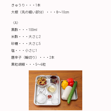
きゅうり・・・1本
大根（先の細い部分）・・・8〜10cm
〈A〉
黒酢・・・100ml
米酢・・・大さじ2
砂糖・・・大さじ5
塩・・・小さじ1
唐辛子（輪切り）・・・2本
黒粒胡椒・・・5〜6粒