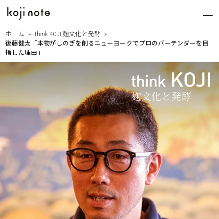
ホーム
think KOJI 麹文化と発酵
後藤健太「本物がしのぎを削るニューヨークでプロのバーテンダーを目
koji note
指した理由」
とは
from OITA
・大分の歩きたくなる道
大分を巡る
・相原正明フォトエッセイ
with PEOPLE
・大分ゆかりのあの人
縁ある人たち
・大分に暮らすということ
・Dr.下田の新本格焼酎論
think KOJI
・もっと語ろう麹と発酵
麹文化と発酵
・はじめての発酵食レシピ
・麹と発酵の基礎講座
by SANWA SHURUI