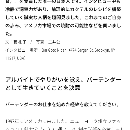
賞）」を受賞した唯一の日本人です。インタビュー中も
冷静で洞察力があり、論理的にカクテルのレシピを構築
していく誠実な人柄を垣間見ました。これまでのご自身
の歩み、アメリカ市場での焼酎の可能性などを伺いまし
た。
文：菅 礼子 / 写真：三井公一
インタビュー場所：Bar Goto Niban（474 Bergen St, Brooklyn, NY
11217, USA）
アルバイトでやりがいを覚え、バーテンダー
として生きていくことを決意
――バーテンダーのお仕事を始めた経緯を教えてください。
1997年にアメリカに来ました。ニューヨーク州立ファッ
ション工科大学（FIT）に通い、2年制の学部を卒業しまし