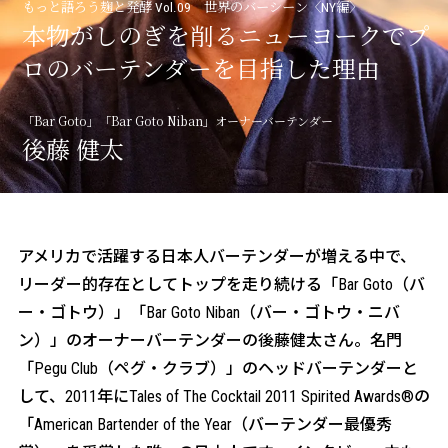
三和酒類の酒造り
もっと語ろう麹と発酵 Vol.09 世界のバーシーン〈NY編〉
本物がしのぎを削るニューヨークで
プ
about CCRN
ロのバーテンダーを目指した理由
麹プロジェクト
「Bar Goto」「Bar Goto Niban」オーナーバーテンダー
後藤 健太
アメリカで活躍する日本人バーテンダーが増える中で、
リーダー的存在としてトップを走り続ける「Bar Goto（バ
ー・ゴトウ）」「Bar Goto Niban（バー・ゴトウ・ニバ
ン）」のオーナーバーテンダーの後藤健太さん。名門
「Pegu Club（ペグ・クラブ）」のヘッドバーテンダーと
して、2011年にTales of The Cocktail 2011 Spirited Awards®の
「American Bartender of the Year（バーテンダー最優秀