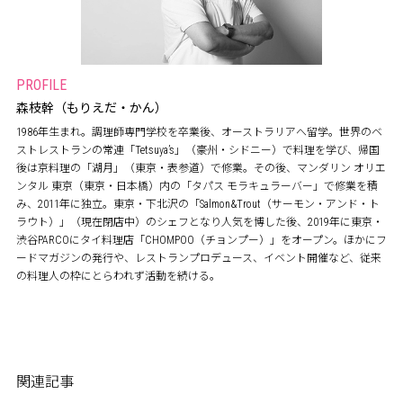
PROFILE
森枝幹（もりえだ・かん）
1986年生まれ。調理師専門学校を卒業後、オーストラリアへ留学。世界のベ
ストレストランの常連「Tetsuya’s」（豪州・シドニー）で料理を学び、帰国
後は京料理の「湖月」（東京・表参道）で修業。その後、マンダリン オリエ
ンタル 東京（東京・日本橋）内の「タパス モラキュラーバー」で修業を積
み、2011年に独立。東京・下北沢の「Salmon&Trout（サーモン・アンド・ト
ラウト）」（現在閉店中）のシェフとなり人気を博した後、2019年に東京・
渋谷PARCOにタイ料理店「CHOMPOO（チョンプー）」をオープン。ほかにフ
ードマガジンの発行や、レストランプロデュース、イベント開催など、従来
の料理人の枠にとらわれず活動を続ける。
関連記事