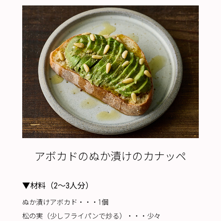
アボカドのぬか漬けのカナッペ
▼材料（2～3人分）
ぬか漬けアボカド・・・1個
松の実（少しフライパンで炒る）・・・少々