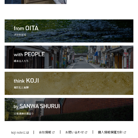
大分を巡る
縁ある人たち
麹文化と発酵
三和酒類の酒造り
会社情報
お問い合わせ
個人情報保護方針
koji noteとは