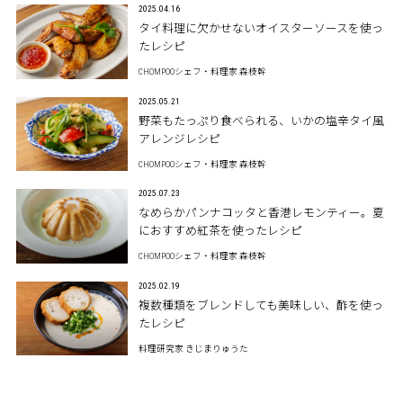
2025.04.16
タイ料理に欠かせないオイスターソースを使っ
たレシピ
CHOMPOOシェフ・料理家 森枝幹
2025.05.21
野菜もたっぷり食べられる、いかの塩辛タイ風
アレンジレシピ
CHOMPOOシェフ・料理家 森枝幹
2025.07.23
なめらかパンナコッタと香港レモンティー。夏
におすすめ紅茶を使ったレシピ
CHOMPOOシェフ・料理家 森枝幹
2025.02.19
複数種類をブレンドしても美味しい、酢を使っ
たレシピ
料理研究家 きじまりゅうた