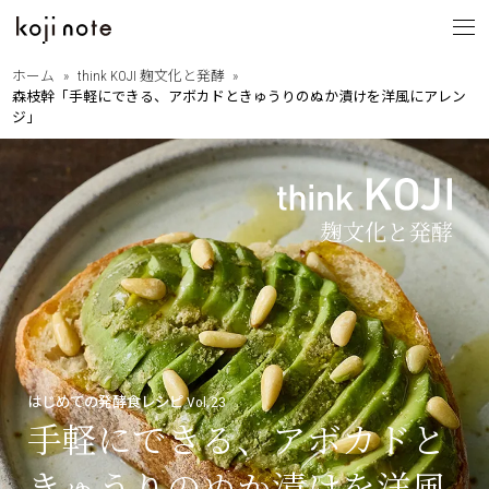
ホーム
think KOJI 麹文化と発酵
森枝幹「手軽にできる、アボカドときゅうりのぬか漬けを洋風にアレン
koji note
ジ」
とは
from OITA
・大分の歩きたくなる道
大分を巡る
・相原正明フォトエッセイ
with PEOPLE
・大分ゆかりのあの人
縁ある人たち
・大分に暮らすということ
・Dr.下田の新本格焼酎論
think KOJI
・もっと語ろう麹と発酵
麹文化と発酵
・はじめての発酵食レシピ
はじめての発酵食レシピ Vol.23
・麹と発酵の基礎講座
手軽にできる、アボカドと
きゅうりのぬか漬けを洋風
by SANWA SHURUI