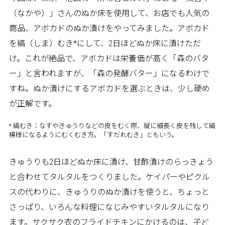
（なかや）」さんのぬか床を使用して、お店でも人気の
商品、アボカドのぬか漬けをやってみました。アボカド
を縞（しま）むき*にして、2日ほどぬか床に漬けただ
け。これが絶品で、アボカドは栄養価が高く「森のバタ
ー」と言われますが、「森の発酵バター」になるわけで
すね。ぬか漬けにするアボカドを選ぶときは、少し硬め
が正解です。
* 縞むき：なすやきゅうりなどの皮をむく際、縦に細長く皮を残して縞
模様になるようにむくむき方。「すだれむき」ともいう。
きゅうりも2日ほどぬか床に漬け、甘酢漬けのらっきょう
と合わせてタルタルをつくりました。ケイパーやピクル
スの代わりに、きゅうりのぬか漬けを使うと、ちょっと
さっぱり、いろんな料理になじみやすいタルタルになり
ます。サクサク衣のフライドチキンにかけるのは、子ど