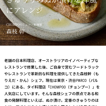
三和酒類の酒造り
にアレンジ
about CCRN
麹プロジェクト
CHOMPOOシェフ・料理家
森枝 幹
老舗の日本料理店、オーストラリアのイノベーティブな
レストランで修業した後、ご自身で営むフードトラック
やレストランで革新的な料理を提供してきた森枝幹（も
りえだ・かん）シェフ。現在は東京・渋谷PARCO（パル
コ）にある、タイ料理店「CHOMPOO（チョンプー）」を
人気店にしています。そんな森枝シェフの原点である和
食の発酵料理といえば、ぬか漬け。定番のきゅうりのほ