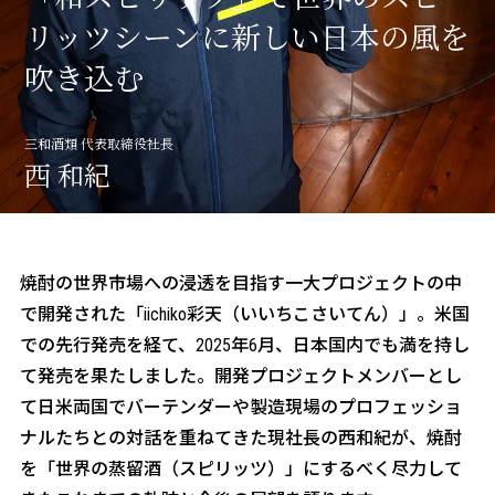
三和酒類の酒造り
リッツシーンに新しい日本の風を
吹き込む
about CCRN
麹プロジェクト
三和酒類 代表取締役社長
西 和紀
焼酎の世界市場への浸透を目指す一大プロジェクトの中
で開発された「iichiko彩天（いいちこさいてん）」。米国
での先行発売を経て、2025年6月、日本国内でも満を持し
て発売を果たしました。開発プロジェクトメンバーとし
て日米両国でバーテンダーや製造現場のプロフェッショ
ナルたちとの対話を重ねてきた現社長の西和紀が、焼酎
を「世界の蒸留酒（スピリッツ）」にするべく尽力して