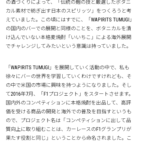
の酒づくりによって、「伝統の麹の技と厳選したボタニ
カル素材で紡ぎ出す日本のスピリッツ」をつくろうと考
えていました。この頃にはすでに、「WAPIRITS TUMUGI」
の国内のバーでの展開と同様のことを、ボタニカルを漬
け込んでいない本格麦焼酎「いいちこ」による海外展開
でチャレンジしてみたいという意識は持っていました。
「WAPIRITS TUMUGI」を展開していく活動の中で、私も
徐々にバーの世界を学習していくわけですけれども、そ
の中で米国の市場に興味を持つようになりました。そし
て2016年7月、「F1プロジェクト」をスタートさせます。
国内外のコンペティションに本格焼酎を出品して、高評
価を受ける商品の開発と海外での普及を目指すというも
ので、プロジェクト名は「コンペティションに出して品
質向上に取り組むことは、カーレースのF1グランプリが
果たす役割と同じ」ということから命名されました。こ