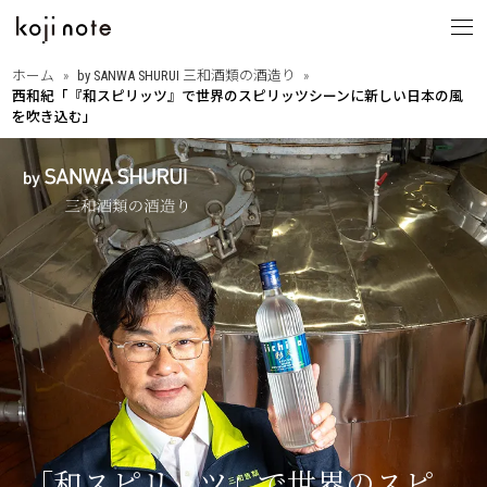
ホーム
by SANWA SHURUI 三和酒類の酒造り
西和紀「『和スピリッツ』で世界のスピリッツシーンに新しい日本の風
koji note
を吹き込む」
とは
from OITA
・大分の歩きたくなる道
大分を巡る
・相原正明フォトエッセイ
with PEOPLE
・大分ゆかりのあの人
縁ある人たち
・大分に暮らすということ
・Dr.下田の新本格焼酎論
think KOJI
・もっと語ろう麹と発酵
麹文化と発酵
・はじめての発酵食レシピ
・麹と発酵の基礎講座
「和スピリッツ」で世界のスピ
by SANWA SHURUI