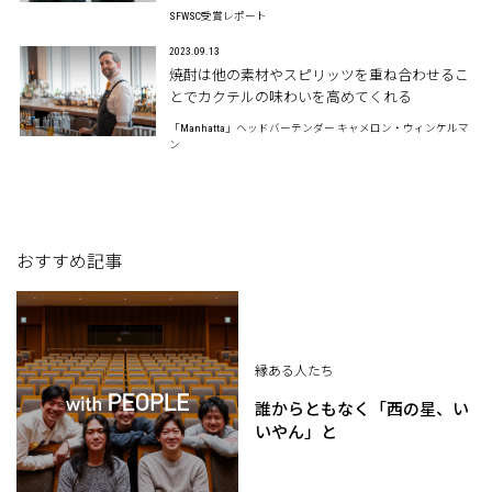
SFWSC受賞レポート
2023.09.13
焼酎は他の素材やスピリッツを重ね合わせるこ
とでカクテルの味わいを高めてくれる
「Manhatta」ヘッドバーテンダー キャメロン・ウィンケルマ
ン
おすすめ記事
縁ある人たち
誰からともなく「西の星、い
いやん」と