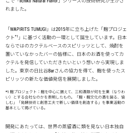
こで「iichiko Natural Flavor」シリーズの技術研究が生かさ
れました。
「WAPIRITS TUMUGI」は2015年に立ち上げた「麹プロジェ
*1
クト
」に基づく活動の一環として誕生しています。日本
ならではのカクテルベースのスピリッツとして、焼酎を
置いていなかったバーの皆様に、日本のお酒を使ってカ
クテルを発信していただきたいという想いから実現しま
した。東京の日比谷Barさんの協力を得て、麹を使ったス
ピリッツの新たな価値発信を展開しました。
*1 麹プロジェクト：麹を中心に据えて、三和酒類が何を生業（なりわ
い）とする会社なのかを表明したもの。「麹・麹文化の酒を識る、愉
しむ」「発酵技術と創意工夫で新しい価値を創造する」を事業活動の
基本として掲げている。
開発にあたっては、世界の蒸留酒に類を見ない日本独自