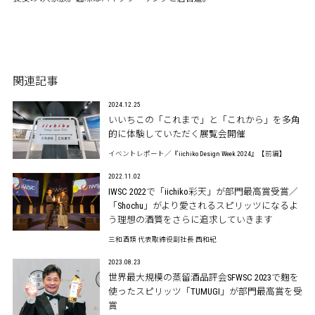
関連記事
2024.12.25
いいちこの「これまで」と「これから」を多角
的に体験していただく展覧会開催
イベントレポート／『iichiko Design Week 2024』【前編】
2022.11.02
IWSC 2022で「iichiko彩天」が部門最高賞受賞／
「Shochu」がより愛されるスピリッツになるよ
う理想の酒質をさらに追求していきます
三和酒類 代表取締役副社長 西和紀
2023.08.23
世界最大規模の蒸留酒品評会SFWSC 2023で麹を
使ったスピリッツ「TUMUGI」が部門最高賞を受
賞