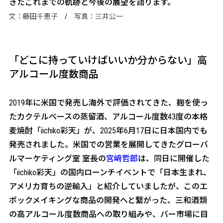
きたこれまでの軌跡と今後の展望を語ります。
文：藤田千恵子 / 写真：三井公一
「どこに持っていけばいいか分からない」高
アルコール度数商品
――2019年に米国で発売し海外で評価されてきた、麹を使っ
たカクテルベースの蒸留酒、アルコール度数43度の本格
麦焼酎「iichiko彩天」が、2025年6月17日に日本国内でも
発売されました。米国での営業を展開してきたグローバ
ルマーケティング室 室長の
宮﨑哲郎
は、同日に開催した
「iichiko彩天」の国内ローンチイベントで「日本生まれ、
アメリカ育ちの逆輸入」と紹介していましたが、このエ
ポックメイキングな商品の開発へと繋がった、三和酒類
の高アルコール度数商品への取り組みや、バー市場に目