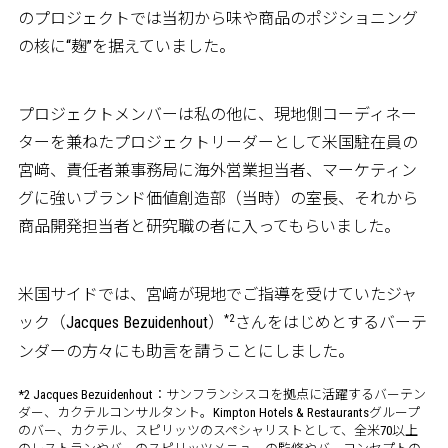
のプロジェクトでは当初から味や商品のポジショニング
の核に“麹”を据えていました。
プロジェクトメンバーは私の他に、現地側コーディネー
ターを兼ねたプロジェクトリーダーとして米国駐在員の
宮﨑、責任者兼事務局に海外営業担当者、マーケティン
グに強いブランド価値創造部（当時）の室長、それから
商品開発担当者と研究職の者に入ってもらいました。
米国サイドでは、宮﨑が現地でご指導を受けていたジャ
*2
ック（Jacques Bezuidenhout）
さんをはじめとするバーテ
ンダーの方々にも助言を請うことにしました。
*2 Jacques Bezuidenhout：サンフランシスコを拠点に活躍するバーテン
ダー、カクテルコンサルタント。Kimpton Hotels & Restaurantsグループ
のバー、カクテル、スピリッツのスペシャリストとして、全米70以上