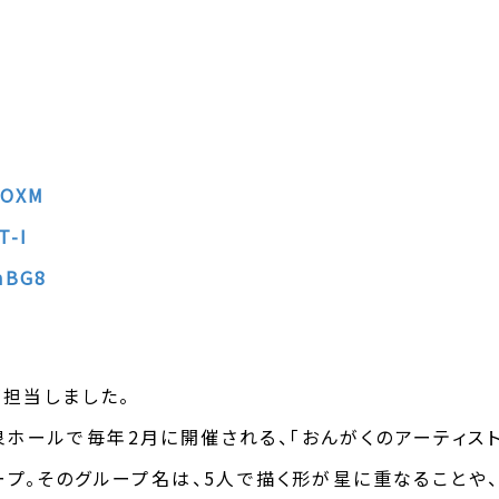
OOXM
T-I
nBG8
が担当しました。
音の泉ホールで毎年2月に開催される、「おんがくのアーティ
ープ。そのグループ名は、5人で描く形が星に重なることや