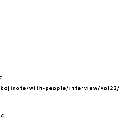
ら
/kojinote/with-people/interview/vol22/
から