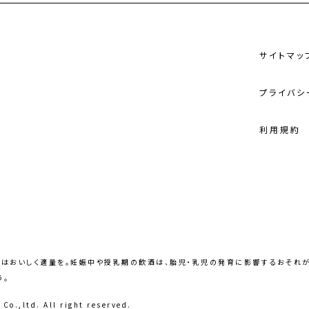
ツ
サイトマッ
プライバシ
利用規約
酒はおいしく適量を。妊娠中や授乳期の飲酒は、胎児・乳児の発育に影響するおそれが
う。
 Co.,ltd.
All right reserved.