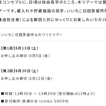
感」をコンセプトに、日頃は自由見学のところ、本ツアーで
アーです。櫂入れや貯蔵施設の見学、いいちこ日田蒸留所
醸造担当者）による解説と共にゆっくりとお楽しみいただけ
いいちこ日田蒸留所ものづくりツアー
【第1回】6月13日（土）
お申し込み締切：6月5日（金）
【第2回】6月20日（土）
お申し込み締切：6月12日（金）
■時間：12時30分 ～ 15時30分
（受付開始は12時より）
■受付場所：原酒の杜 iichiko SHOP内